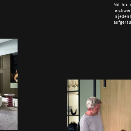
Mit ihre
hochwert
in jeden
aufgerä